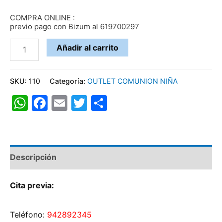
COMPRA ONLINE :
previo pago con Bizum al 619700297
Vestido
Añadir al carrito
110
cantidad
SKU:
110
Categoría:
OUTLET COMUNION NIÑA
WhatsApp
Facebook
Email
Twitter
Compartir
Descripción
Cita previa:
Teléfono:
942892345