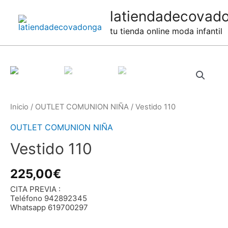
Ir
latiendadecovad
al
tu tienda online moda infantil
contenido
Inicio
/
OUTLET COMUNION NIÑA
/ Vestido 110
OUTLET COMUNION NIÑA
Vestido 110
225,00
€
CITA PREVIA :
Teléfono 942892345
Whatsapp 619700297