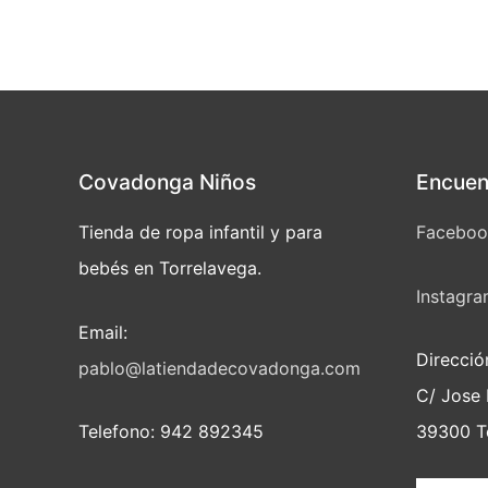
Covadonga Niños
Encuen
Tienda de ropa infantil y para
Faceboo
bebés en Torrelavega.
Instagr
Email:
Direcci
pablo@latiendadecovadonga.com
C/ Jose 
Telefono: 942 892345
39300 To