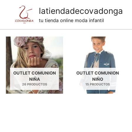
Ir
latiendadecovadonga
al
tu tienda online moda infantil
contenido
OUTLET COMUNION
OUTLET COMUNION
NIÑA
NIÑO
26 PRODUCTOS
15 PRODUCTOS
Categorías de productos