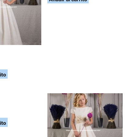
ito
ito