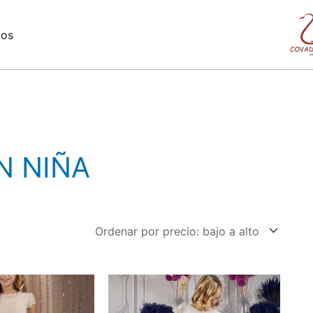
mos
N NIÑA