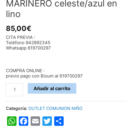
MARINERO celeste/azul en
lino
85,00
€
CITA PREVIA :
Teléfono 942892345
Whatsapp 619700297
COMPRA ONLINE :
previo pago con Bizum al 619700297
MARINERO
Añadir al carrito
celeste/azul
en
Categoría:
OUTLET COMUNION NIÑO
lino
WhatsApp
Facebook
Email
Twitter
Compartir
cantidad