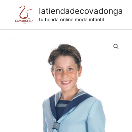
Ir
latiendadecovadonga
al
tu tienda online moda infantil
contenido