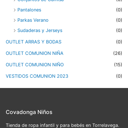
Pantalones
(0)
Parkas Verano
(0)
Sudaderas y Jerseys
(0)
OUTLET ARRAS Y BODAS
(0)
OUTLET COMUNION NIÑA
(26)
OUTLET COMUNION NIÑO
(15)
VESTIDOS COMUNION 2023
(0)
Covadonga Niños
Tienda de ropa infantil y para bebés en Torrelavega.